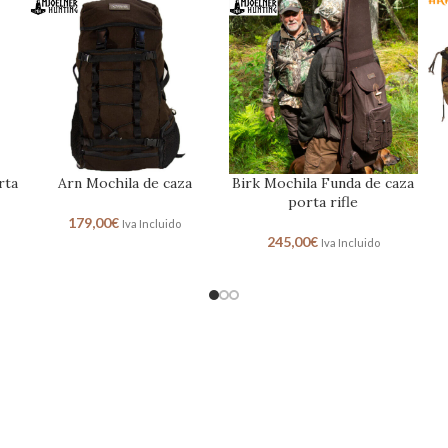
de
Deer Stalker Verde
Forest Hunter Mochila de
Me
Riñonera
caza
129,95
€
229,95
€
Iva Incluido
Iva Incluido