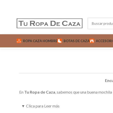
ROPA CAZA HOMBRE
BOTAS DE CAZA
ACCESORI
Encu
En
Tu Ropa de Caza
, sabemos que una buena mochila e
Por eso, ofrecemos una amplia gama de
mochilas par
▼
Clica para Leer más
Desde
mochilas caza
impermeables hasta modelos es