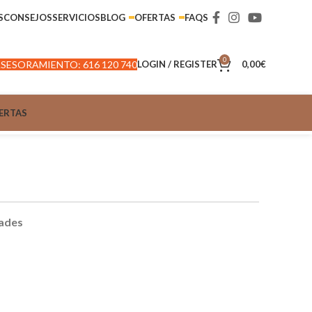
S
CONSEJOS
SERVICIOS
BLOG
OFERTAS
FAQS
0
SESORAMIENTO: 616 120 740
LOGIN / REGISTER
0,00
€
ERTAS
dades
rreno y las necesidades específicas de cada jornada.
do lo que necesitas para maximizar tu rendimiento en