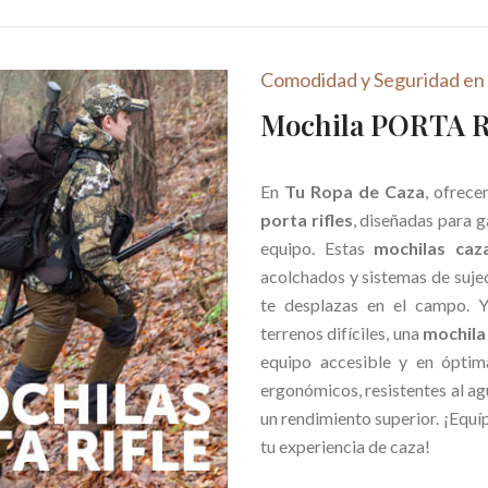
ptarse a las condiciones más exigentes. Contamos con opciones
Comodidad y Seguridad en
e garantizan la protección de tus pertenencias en condiciones 
Mochila PORTA 
flaje
, perfectos para recechos y esperas, gracias a sus materiales s
ve. Por eso, ofrecemos mochilas innovadoras como la
mochila con 
En
Tu Ropa de Caza
, ofrec
 el máximo confort mientras esperas. Si prefieres un estilo clás
porta rifles
, diseñadas para 
equipo. Estas
mochilas caza
acolchados y sistemas de suje
mo Harkila, conocida por su calidad y diseño superior. Model
te desplazas en el campo. Y
n desempeño óptimo en cualquier entorno.
terrenos difíciles, una
mochila 
mochilas para caza
. Ya sea que necesites una mochila para larg
equipo accesible y en óptim
. Equípate con lo mejor y conquista el campo con confianza y esti
ergonómicos, resistentes al ag
un rendimiento superior. ¡Equí
tu experiencia de caza!