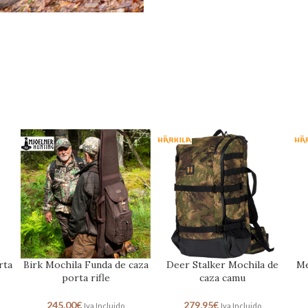
rta
Birk Mochila Funda de caza
Deer Stalker Mochila de
Me
porta rifle
caza camu
245,00
€
279,95
€
Iva Incluido
Iva Incluido