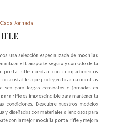
 como la
mochila porta rifle
, ideal para transportar tu
 Cada Jornada
adversas. Si buscas funcionalidad y estilo, nuestras
RIFLE
ilenciosos y resistentes al agua.
silla de caza
de gran capacidad, con sillas que incluyen
emos una selección especializada de
mochilas
ico con alta durabilidad, nuestras mochilas de caza de
garantizar el transporte seguro y cómodo de tu
 porta rifle
cuentan con compartimentos
ción ajustables que protegen tu arma mientras
os como la
Harkila mochila
ofrecen una combinación
a sea para largas caminatas o jornadas en
para rifle
es imprescindible para mantener tu
as caminatas, recechos o simplemente para mantener tu
as condiciones. Descubre nuestros modelos
lo.
ua y diseñados con materiales silenciosos para
pate con la mejor
mochila porta rifle
y mejora