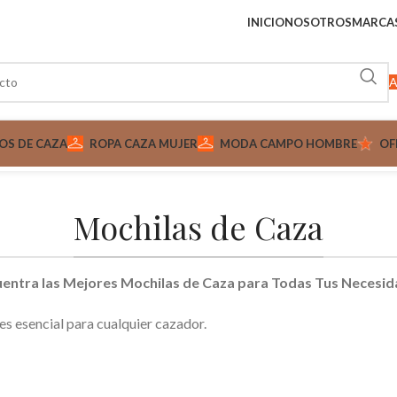
INICIO
NOSOTROS
MARCA
A
OS DE CAZA
ROPA CAZA MUJER
MODA CAMPO HOMBRE
OF
Mochilas de Caza
entra las Mejores Mochilas de Caza para Todas Tus Necesi
s esencial para cualquier cazador.
a caza
, diseñadas por expertos que entienden las exigencias del te
pecializados como la
mochila caza rececho
, aquí encontrarás to