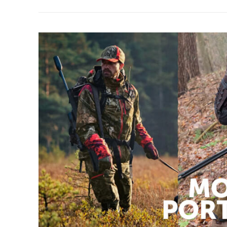
cada salida.
Nuestras
mochilas de caza
están diseñadas para ada
equipo de manera segura, y mochilas impermeables qu
mochilas también incluyen modelos de
caza con camu
Para largas jornadas en el campo, la comodidad es cla
respaldo,
macutos de caza
diseñados para garantizar
cuero son una opción sofisticada y resistente.
Trabajamos con las mejores marcas del mercado, co
perfecta de funcionalidad y resistencia, asegurando u
Descubre nuestra colección y encuentra las
mejores 
equipo seguro y organizado, tenemos todo lo que buscas