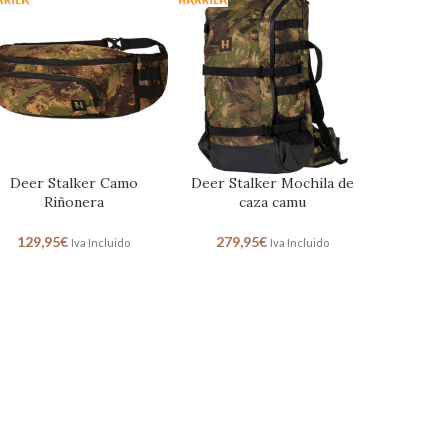
tso Mochila de caza 36L
Moose Hunter 2.0 Mochila
Ragnar Fir
funda rifle extraible
caza Pr
284,95
€
Iva Incluido
299,95
€
Iva Incluido
269,