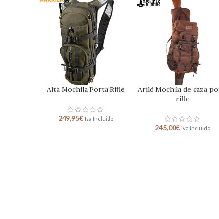
da de caza
Deer Stalker Camo
Deer Stalker Mochila 
le
Riñonera
caza camu
129,95
€
279,95
€
ncluido
Iva Incluido
Iva Incluido