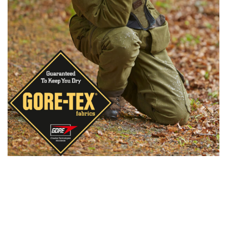
senderismo hombre impermeable
o un
pantalón
transpirable hombre
, aquí encontrarás la solución
perfecta para tus aventuras. ¡Prepárate para
cualquier clima con estilo y funcionalidad!