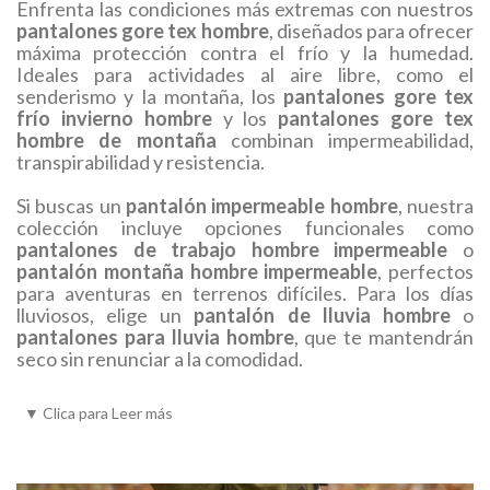
Enfrenta las condiciones más extremas con nuestros
el
pantalón escocés hombre
añaden un toque único a
pantalones gore tex hombre
, diseñados para ofrecer
tu guardarropa campero. Estos pantalones son
máxima protección contra el frío y la humedad.
perfectos para quienes buscan un look elegante y
Ideales para actividades al aire libre, como el
funcional al mismo tiempo.
senderismo y la montaña, los
pantalones gore tex
frío invierno hombre
y los
pantalones gore tex
También contamos con el
pantalón cuero hombre
y
hombre de montaña
combinan impermeabilidad,
los
pantalones de cuero hombre anchos
, que
transpirabilidad y resistencia.
combinan resistencia y estilo.
Si buscas un
pantalón impermeable hombre
, nuestra
Versatilidad para Cada Necesidad
colección incluye opciones funcionales como
pantalones de trabajo hombre impermeable
o
Desde los
pantalones técnicos montaña hombre
pantalón montaña hombre impermeable
, perfectos
hasta los
pantalones de viaje hombre
, nuestra
para aventuras en terrenos difíciles. Para los días
colección se adapta a todas las actividades,
lluviosos, elige un
pantalón de lluvia hombre
o
garantizando comodidad y durabilidad. Si buscas una
pantalones para lluvia hombre
, que te mantendrán
prenda práctica, los
pantalones encerrados hombre
,
seco sin renunciar a la comodidad.
confeccionados en algodón, son perfectos para un
ajuste cómodo.
Nuestros
pantalones transpirables hombre
y
▼
Clica para Leer más
modelos con tecnología
impermeable y transpirable
Si busca unos pantalones más técnicos para cazar,
pantalón hombre
garantizan confort durante largas
puede encontrarlos en un apartado especializado en
jornadas. Ya sea que necesites un
pantalón
pantalones de caza técnicos.