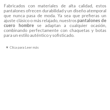
Fabricados con materiales de alta calidad, estos
pantalones ofrecen durabilidad y un diseño atemporal
que nunca pasa de moda. Ya sea que prefieras un
ajuste clásico o más relajado, nuestros
pantalones de
cuero hombre
se adaptan a cualquier ocasión,
combinando perfectamente con chaquetas y botas
para un estilo auténtico y sofisticado.
Aporta un toque distintivo a tu guardarropa con los
▼
Clica para Leer más
pantalones de cuero que resaltan tu personalidad.
¡Elige el modelo perfecto y haz una declaración de
estilo!