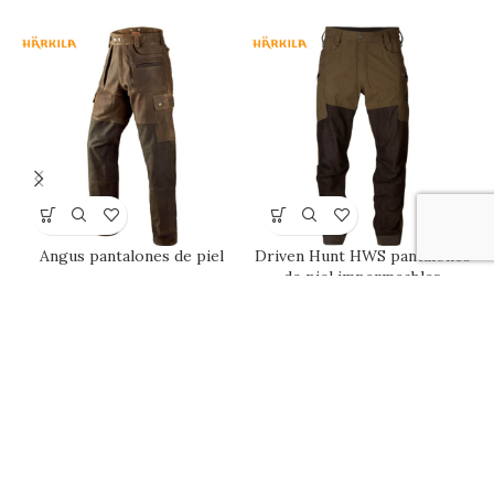
Angus pantalones de piel
Driven Hunt HWS pantalones
de piel impermeables
419,95
€
Iva Incluido
499,95
€
Iva Incluido