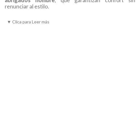
renunciar al estilo.
Nuestra gama incluye
pantalones para invierno hombre
▼
Clica para Leer más
adaptados tanto a aventuras en la montaña como a jornadas de
trabajo al aire libre. ¡Descubre los modelos perfectos para
mantenerte abrigado mientras conquistas cualquier reto!