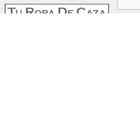
Tienda Online especializada en ropa de caza técnica
con las mejores marcas europeas Harkila, Chevalier
Seeland.
15 años a su servicio. Asesoramiento técnico
profesional.
Segovia – España
Mov:
616 120 740
ENLACES DE INTERÉS
Política de Cookies
Política de Privacidad
Protección de Datos
Política de Devoluciones