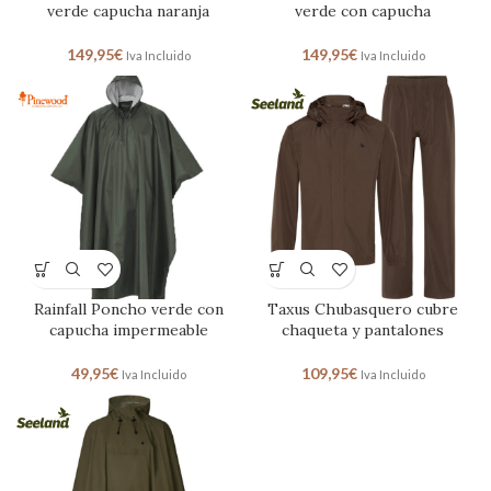
verde capucha naranja
verde con capucha
149,95
€
149,95
€
Iva Incluido
Iva Incluido
Rainfall Poncho verde con
Taxus Chubasquero cubre
capucha impermeable
chaqueta y pantalones
49,95
€
109,95
€
Iva Incluido
Iva Incluido