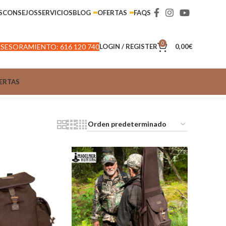
S
CONSEJOS
SERVICIOS
BLOG
OFERTAS
FAQS
0
SESORAMIENTO: 616 120 740
LOGIN / REGISTER
0,00
€
ERTAS