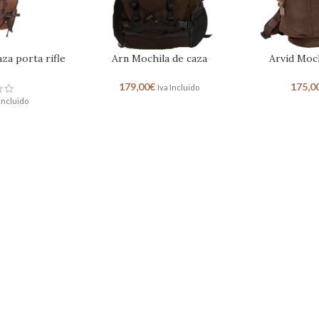
za porta rifle
Arn Mochila de caza
Arvid Moch
179,00
€
175,0
Iva Incluido
 Incluido