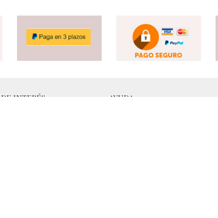
 DE INTERÉS
AYUDA
 Cookies
Tabla de Tallas
Privacidad
Consejos
 de Datos
FAQs
 Devoluciones
Servicios:
Asesoramiento Técnico -
Gratuitos
 Condiciones