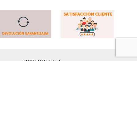
TUROPADECAZA
Nosotros
Blog
Marcas:
Chevalier -
Harkila -
Seeland
-
Mjoelner
- Aigle
Portes
Contacto