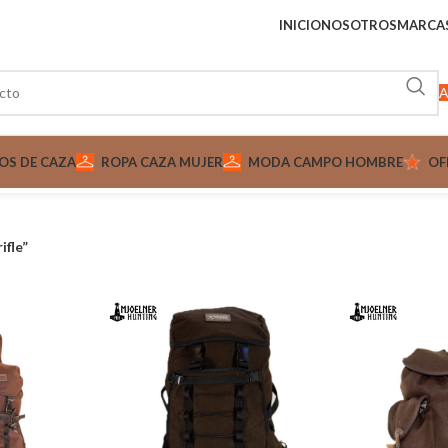
INICIO
NOSOTROS
MARCA
A
OS DE CAZA
ROPA CAZA MUJER
MODA CAMPO HOMBRE
OF
ifle”