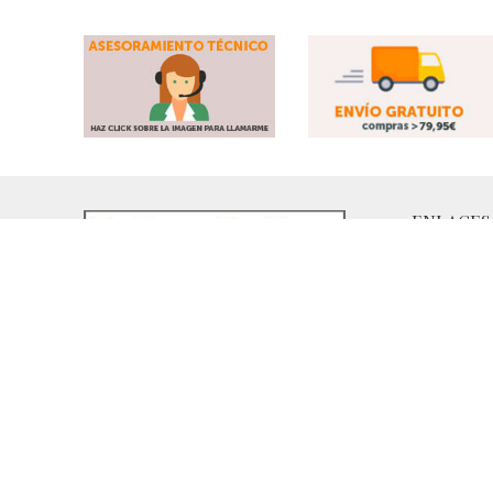
ENLACES
Política de
Tienda Online especializada en ropa de caza
Política de 
técnica con las mejores marcas europeas
Harkila, Chevalier Seeland.
Protección
15 años a su servicio. Asesoramiento técnico
Política de
profesional.
Térmicos y
Segovia – España
Mov:
616 120 740