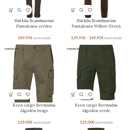
Härkila Scandinavian
Härkila Scandinavian
Pantalones verdes
Pantalones Willow Green
169,95
€
129,95
€
-
169,95
€
Iva Incluido
Iva Incluido
Keen cargo Bermudas
Keen cargo Bermudas
Algodón beige
Algodón verde
129,00
€
129,00
€
Iva Incluido
Iva Incluido