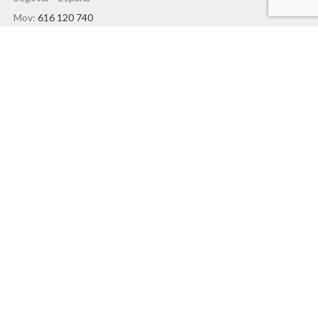
Mov:
616 120 740
ENLACES DE INTERÉS
Política de Cookies
Política de Privacidad
Protección de Datos
Política de Devoluciones
Térmicos y Condiciones
AYUDA
Tabla de Tallas
Consejos
FAQs
Servicios:
Asesoramiento Técnico -
Portes Gratuitos