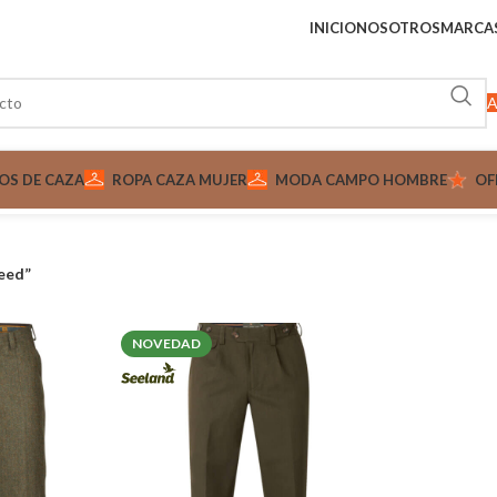
INICIO
NOSOTROS
MARCA
A
OS DE CAZA
ROPA CAZA MUJER
MODA CAMPO HOMBRE
OF
eed”
NOVEDAD