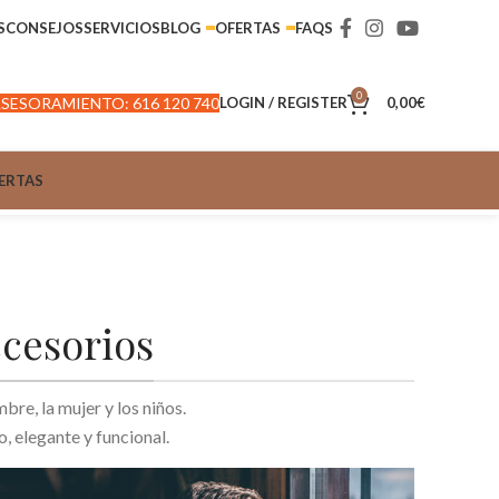
S
CONSEJOS
SERVICIOS
BLOG
OFERTAS
FAQS
0
SESORAMIENTO: 616 120 740
LOGIN / REGISTER
0,00
€
ERTAS
ccesorios
e, la mujer y los niños.
, elegante y funcional.