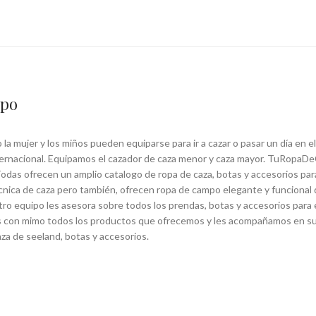
mpo
 mujer y los miños pueden equiparse para ir a cazar o pasar un día en el
ternacional. Equipamos el cazador de caza menor y caza mayor. TuRopaDe
Todas ofrecen un amplio catalogo de ropa de caza, botas y accesorios para
nica de caza pero también, ofrecen ropa de campo elegante y funcional 
tro equipo les asesora sobre todos los prendas, botas y accesorios para
namos con mimo todos los productos que ofrecemos y les acompañamos e
aza de seeland, botas y accesorios.