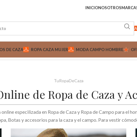
INICIO
NOSOTROS
MARCA
A
OS DE CAZA
ROPA CAZA MUJER
MODA CAMPO HOMBRE
OF
TuRopaDeCaza
nline de Ropa de Caza y A
nline especilizada en Ropa de Caza y Ropa de Campo para el hombr
a, Botas y accesorios para la caza y el campo. Para vestir cómodo