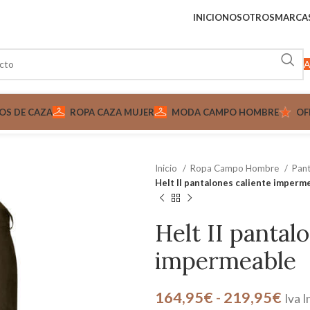
INICIO
NOSOTROS
MARCA
A
OS DE CAZA
ROPA CAZA MUJER
MODA CAMPO HOMBRE
OF
Inicio
Ropa Campo Hombre
Pan
Helt II pantalones caliente imperm
Helt II pantal
impermeable
164,95
€
-
219,95
€
Iva I