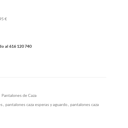
95 €
o al 616 120 740
Pantalones de Caza
es
,
pantalones caza esperas y aguardo
,
pantalones caza