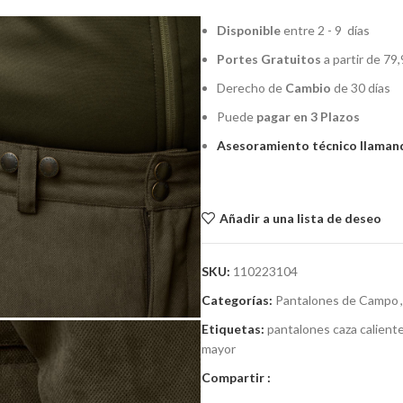
Disponible
entre 2 - 9 días
Portes Gratuitos
a partir de 79,
Derecho de
Cambio
de 30 días
Puede
pagar en 3 Plazos
Asesoramiento técnico llamand
Añadir a una lista de deseo
SKU:
110223104
Categorías:
Pantalones de Campo
,
Etiquetas:
pantalones caza calient
mayor
Compartir :