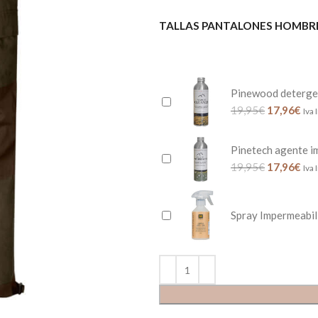
TALLAS PANTALONES HOMBR
Pinewood deterge
19,95
€
17,96
€
Iva 
Pinetech agente i
19,95
€
17,96
€
Iva 
Spray Impermeabil