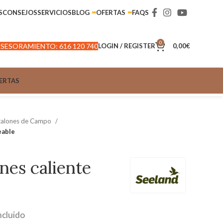
S
CONSEJOS
SERVICIOS
BLOG
OFERTAS
FAQS
0
SESORAMIENTO: 616 120 740
LOGIN / REGISTER
0,00
€
ERTAS
talones de Campo
eable
ones caliente
ncluido