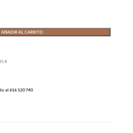
AÑADIR AL CARRITO
95 €
o al 616 120 740