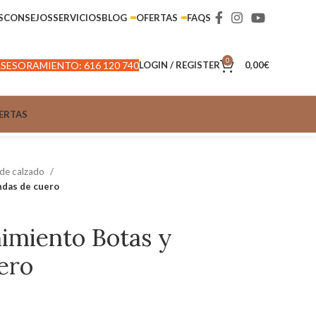
S
CONSEJOS
SERVICIOS
BLOG
OFERTAS
FAQS
0
SESORAMIENTO: 616 120 740
LOGIN / REGISTER
0,00
€
ERTAS
 de calzado
ndas de cuero
imiento Botas y
ero