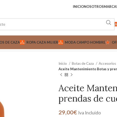
INICIO
NOSOTROS
MARCA
A
OS DE CAZA
ROPA CAZA MUJER
MODA CAMPO HOMBRE
OF
Inicio
Botas de Caza
Accesorios
Aceite Mantenimiento Botas y pre
Aceite Manten
prendas de cu
29,00
€
Iva Incluido