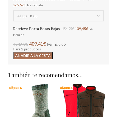
269,96
€
Iva Incluido
Retrieve Porta Botas Bajas
139,45
€
154,95
€
Iva
Incluido
409,41
€
454,90
€
Iva Incluido
Para 2 productos
AÑADIR A LA CESTA
También te recomendamos…