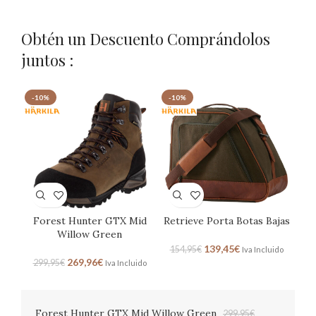
Obtén un Descuento Comprándolos
juntos :
-10%
-10%
Forest Hunter GTX Mid
Retrieve Porta Botas Bajas
Willow Green
139,45
€
154,95
€
Iva Incluido
269,96
€
299,95
€
Iva Incluido
Forest Hunter GTX Mid Willow Green
299,95
€