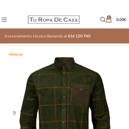
0
0,00
€
Asesoramiento técnico llamando al
616 120 740