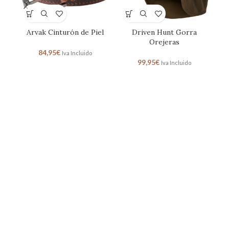
Arvak Cinturón de Piel
Driven Hunt Gorra
H
Orejeras
84,95
€
Iva Incluido
99,95
€
Iva Incluido