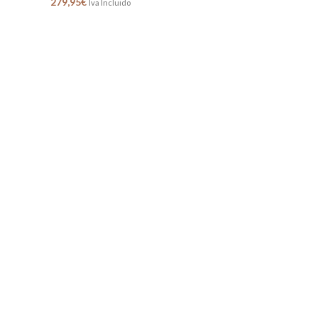
279,95
€
Iva Incluido