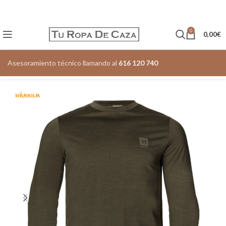
0
0,00
€
Asesoramiento técnico llamando al
616 120 740