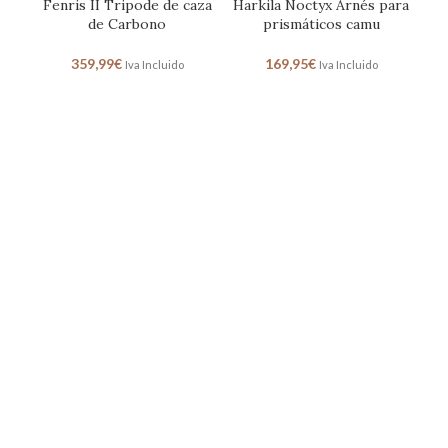
Fenris II Tripode de caza
Harkila Noctyx Arnés para
Ha
de Carbono
prismáticos camu
359,99
€
169,95
€
6
Iva Incluido
Iva Incluido