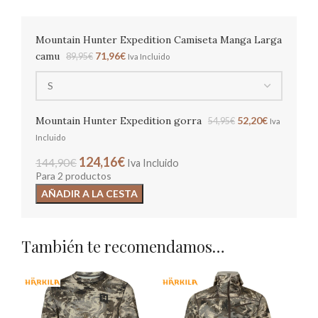
Mountain Hunter Expedition Camiseta Manga Larga
camu
71,96
€
89,95
€
Iva Incluido
Mountain Hunter Expedition gorra
52,20
€
54,95
€
Iva
Incluido
124,16
€
144,90
€
Iva Incluido
Para 2 productos
AÑADIR A LA CESTA
También te recomendamos…