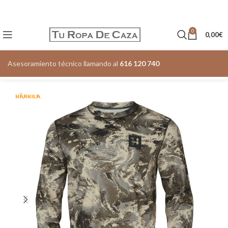
0
0,00
€
Asesoramiento técnico llamando al
616 120 740