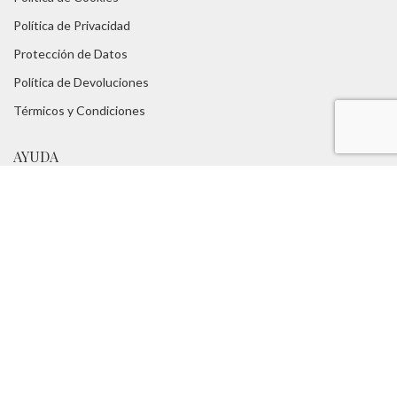
Política de Privacidad
Protección de Datos
Política de Devoluciones
Térmicos y Condiciones
AYUDA
Tabla de Tallas
Consejos
FAQs
Servicios:
Asesoramiento Técnico -
Portes Gratuitos
TUROPADECAZA
Nosotros
Blog