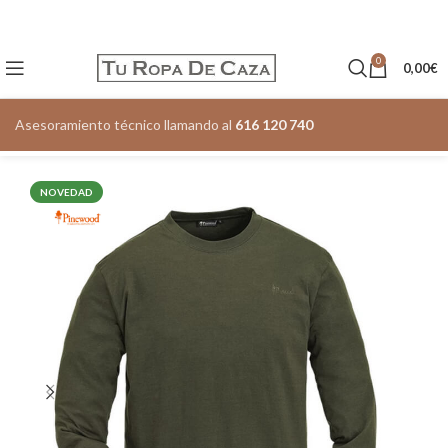
0
0,00
€
Asesoramiento técnico llamando al
616 120 740
NOVEDAD