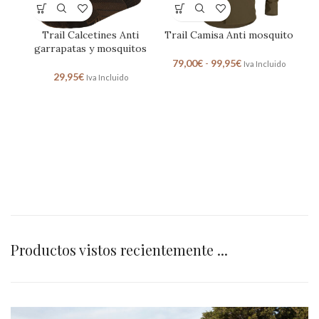
Trail Calcetines Anti
Trail Camisa Anti mosquito
Tr
garrapatas y mosquitos
79,00
€
-
99,95
€
Iva Incluido
29,95
€
Iva Incluido
Productos vistos recientemente ...