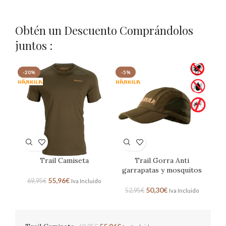
Obtén un Descuento Comprándolos
juntos :
-20%
-5%
Trail Camiseta
Trail Gorra Anti
garrapatas y mosquitos
55,96
€
69,95
€
Iva Incluido
50,30
€
52,95
€
Iva Incluido