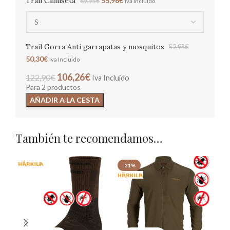
Trail Camiseta
55,96
€
69,95
€
Iva Incluido
Trail Gorra Anti garrapatas y mosquitos
52,95
€
50,30
€
Iva Incluido
106,26
€
122,90
€
Iva Incluido
Para 2 productos
AÑADIR A LA CESTA
También te recomendamos…
-21%
P