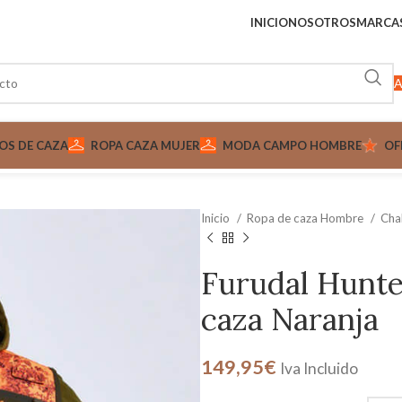
INICIO
NOSOTROS
MARCA
A
OS DE CAZA
ROPA CAZA MUJER
MODA CAMPO HOMBRE
OF
Inicio
Ropa de caza Hombre
Cha
Furudal Hunte
caza Naranja
149,95
€
Iva Incluido