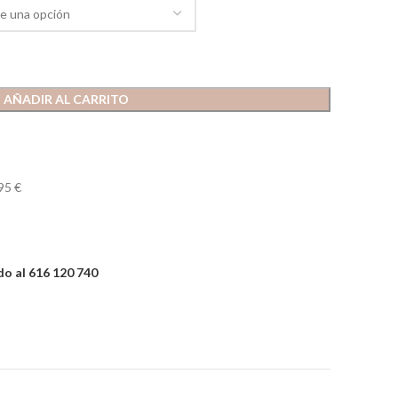
AÑADIR AL CARRITO
95 €
o al 616 120 740