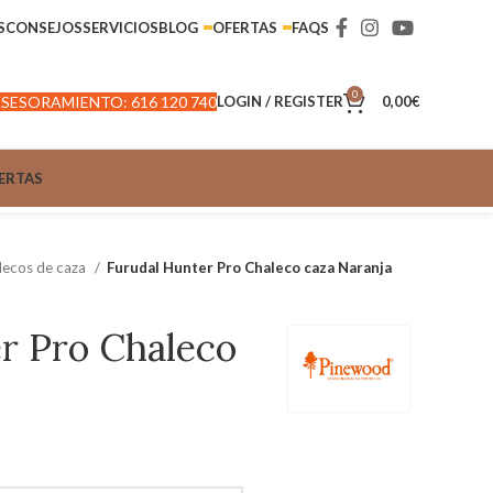
S
CONSEJOS
SERVICIOS
BLOG
OFERTAS
FAQS
0
SESORAMIENTO: 616 120 740
LOGIN / REGISTER
0,00
€
ERTAS
lecos de caza
Furudal Hunter Pro Chaleco caza Naranja
r Pro Chaleco