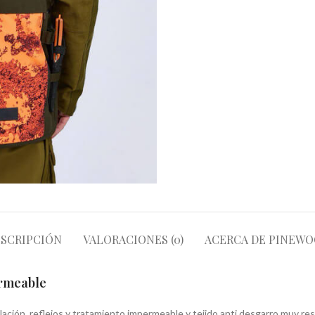
SCRIPCIÓN
VALORACIONES (0)
ACERCA DE PINEW
ermeable
lación, reflejos y tratamiento impermeable y tejido anti desgarro muy res