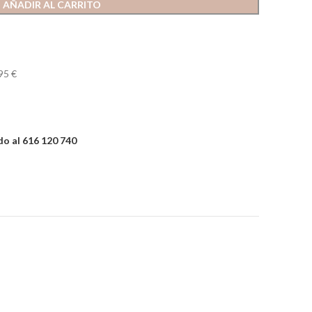
AÑADIR AL CARRITO
95 €
o al 616 120 740