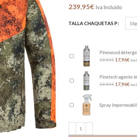
239,95
€
Iva Incluido
TALLA CHAQUETAS P
Pinewood deterge
19,95
€
17,96
€
Iva 
Pinetech agente i
19,95
€
17,96
€
Iva 
Spray Impermeabil