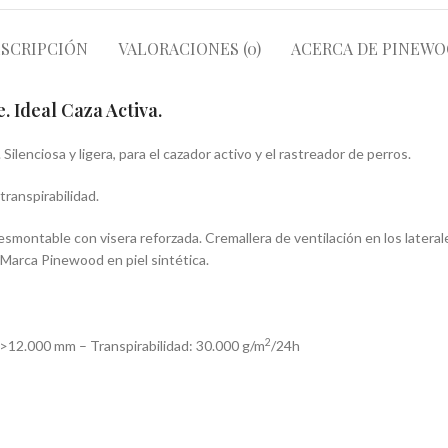
SCRIPCIÓN
VALORACIONES (0)
ACERCA DE PINEW
 Ideal Caza Activa.
lenciosa y ligera, para el cazador activo y el rastreador de perros.
ranspirabilidad.
montable con visera reforzada. Cremallera de ventilación en los laterales
. Marca Pinewood en piel sintética.
2
>12.000 mm – Transpirabilidad: 30.000 g/m
/24h