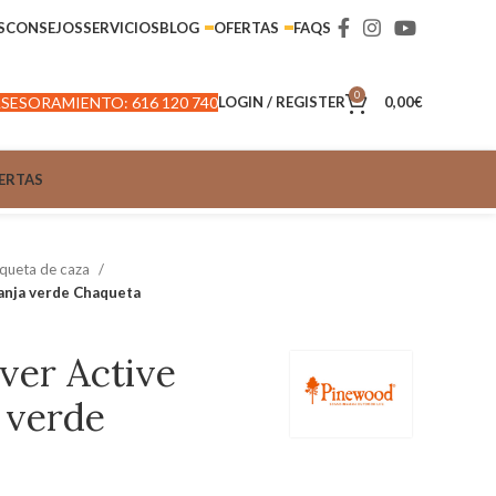
S
CONSEJOS
SERVICIOS
BLOG
OFERTAS
FAQS
0
SESORAMIENTO: 616 120 740
LOGIN / REGISTER
0,00
€
ERTAS
queta de caza
anja verde Chaqueta
ver Active
 verde