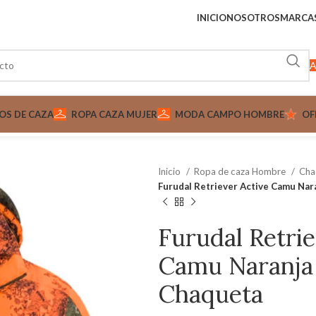
INICIO
NOSOTROS
MARCA
A
OS DE CAZA
ROPA CAZA MUJER
MODA CAMPO HOMBRE
OF
Inicio
Ropa de caza Hombre
Cha
Furudal Retriever Active Camu Nar
Furudal Retrie
Camu Naranja
Chaqueta