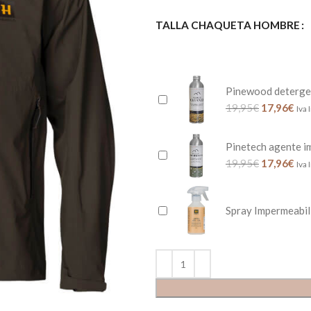
TALLA CHAQUETA HOMBRE
Pinewood deterge
19,95
€
17,96
€
Iva 
Pinetech agente i
19,95
€
17,96
€
Iva 
Spray Impermeabil