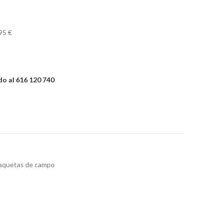
95 €
o al 616 120 740
aquetas de campo