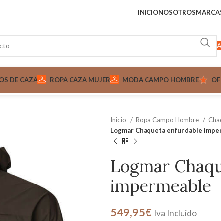
INICIO
NOSOTROS
MARCA
A
OS DE CAZA
ROPA CAZA MUJER
MODA CAMPO HOMBRE
OF
Inicio
Ropa Campo Hombre
Cha
Logmar Chaqueta enfundable impe
Logmar Chaqu
impermeable
549,95
€
Iva Incluido