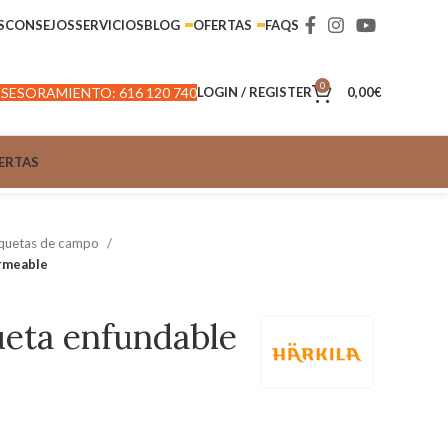
S
CONSEJOS
SERVICIOS
BLOG
OFERTAS
FAQS
0
SESORAMIENTO: 616 120 740
LOGIN / REGISTER
0,00
€
ERTAS
quetas de campo
rmeable
eta enfundable