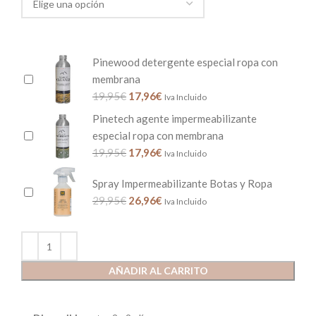
Pinewood detergente especial ropa con
membrana
19,95
€
17,96
€
Iva Incluido
Pinetech agente impermeabilizante
especial ropa con membrana
19,95
€
17,96
€
Iva Incluido
Spray Impermeabilizante Botas y Ropa
29,95
€
26,96
€
Iva Incluido
AÑADIR AL CARRITO