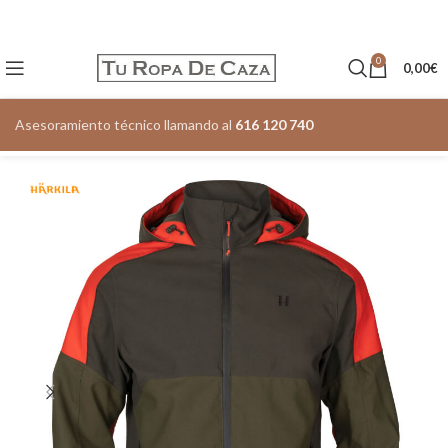
0
0,00
€
Asesoramiento técnico llamando al
616 120 740