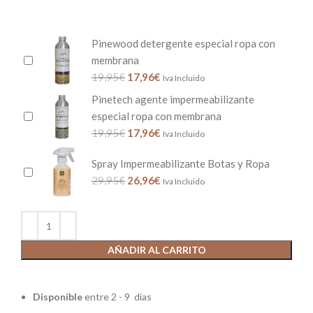
Pinewood detergente especial ropa con
membrana
19,95
€
17,96
€
Iva Incluido
Pinetech agente impermeabilizante
especial ropa con membrana
19,95
€
17,96
€
Iva Incluido
Spray Impermeabilizante Botas y Ropa
29,95
€
26,96
€
Iva Incluido
AÑADIR AL CARRITO
Disponible
entre 2 - 9 días