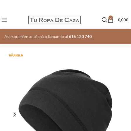
0
0,00
€
Asesoramiento técnico llamando al
616 120 740