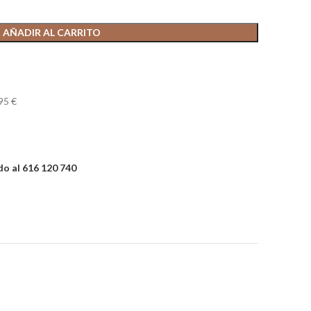
AÑADIR AL CARRITO
95 €
o al 616 120 740