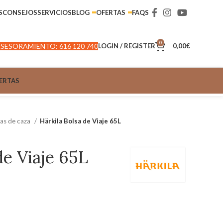
S
CONSEJOS
SERVICIOS
BLOG
OFERTAS
FAQS
0
SESORAMIENTO: 616 120 740
LOGIN / REGISTER
0,00
€
ERTAS
as de caza
Härkila Bolsa de Viaje 65L
de Viaje 65L