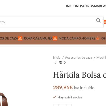
INICIO
NOSOTROS
MARCA
A
OS DE CAZA
ROPA CAZA MUJER
MODA CAMPO HOMBRE
OF
Inicio
Accesorios de caza
Mochil
Härkila Bolsa 
289,95
€
Iva Incluido
Hay existencias