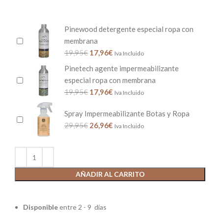
Pinewood detergente especial ropa con
membrana
19,95
€
17,96
€
Iva Incluido
Pinetech agente impermeabilizante
especial ropa con membrana
19,95
€
17,96
€
Iva Incluido
Spray Impermeabilizante Botas y Ropa
29,95
€
26,96
€
Iva Incluido
AÑADIR AL CARRITO
Disponible
entre 2 - 9 días