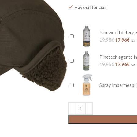
Hay existencias
Pinewood deterge
19,95
€
17,96
€
Iva 
Pinetech agente i
19,95
€
17,96
€
Iva 
Spray Impermeabil