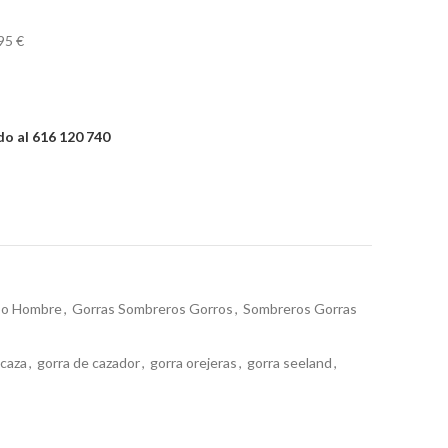
95 €
o al 616 120 740
po Hombre
,
Gorras Sombreros Gorros
,
Sombreros Gorras
 caza
,
gorra de cazador
,
gorra orejeras
,
gorra seeland
,