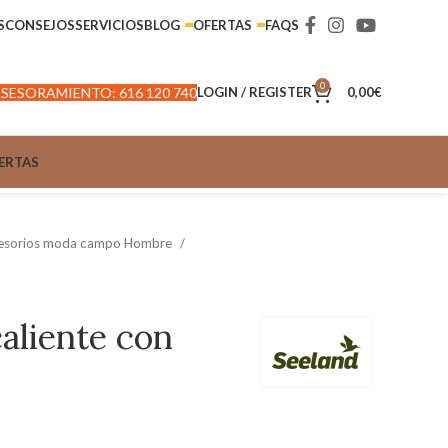
S
CONSEJOS
SERVICIOS
BLOG
OFERTAS
FAQS
0
SESORAMIENTO: 616 120 740
LOGIN / REGISTER
0,00
€
ERTAS
esorios moda campo Hombre
aliente con