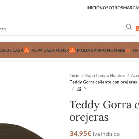
INICIO
NOSOTROS
MARCA
A
OS DE CAZA
ROPA CAZA MUJER
MODA CAMPO HOMBRE
OF
Inicio
Ropa Campo Hombre
Acc
Teddy Gorra caliente con orejeras
Teddy Gorra c
orejeras
34,95
€
Iva Incluido