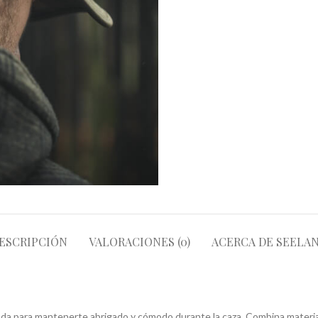
ESCRIPCIÓN
VALORACIONES (0)
ACERCA DE SEELA
da para mantenerte abrigado y cómodo durante la caza. Combina materiale