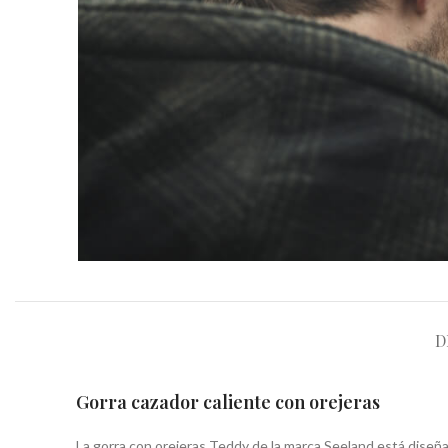
D
Gorra cazador caliente con orejeras
La gorra con orejeras Teddy de la marca Seeland está diseña