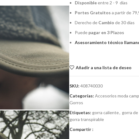
Disponible
entre 2 - 9 días
Portes Gratuitos
a partir de 79,
Derecho de
Cambio
de 30 días
Puede
pagar en 3 Plazos
Asesoramiento técnico llamand
Añadir a una lista de deseo
SKU:
408740030
Categorías:
Accesorios moda cam
Gorros
Etiquetas:
gorra caliente
,
gorra de
gorra transpirable
Compartir :