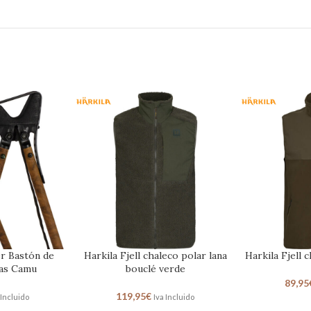
er Bastón de
Harkila Fjell chaleco polar lana
Harkila Fjell 
tas Camu
bouclé verde
89,95
119,95
€
 Incluido
Iva Incluido