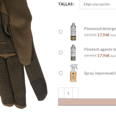
TALLAS
Pinewood deterge
19,95
€
17,96
€
Iva 
Pinetech agente i
19,95
€
17,96
€
Iva 
Spray Impermeabil