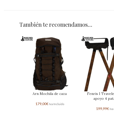
También te recomendamos…
Arn Mochila de caza
Fenris I Travel
apoyo 4 pa
179,00
€
Iva Incluido
199,99
€
Iva