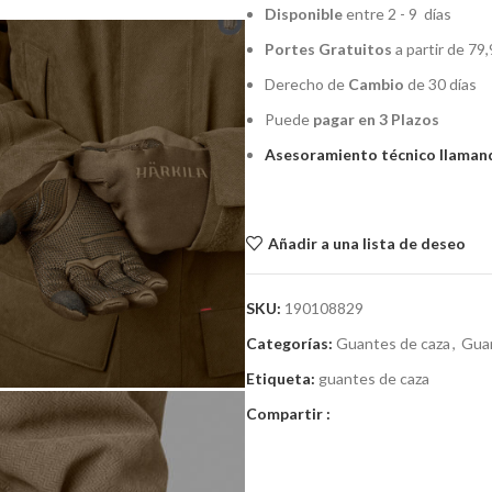
Disponible
entre 2 - 9 días
Portes Gratuitos
a partir de 79,
Derecho de
Cambio
de 30 días
Puede
pagar en 3 Plazos
Asesoramiento técnico llamand
Añadir a una lista de deseo
SKU:
190108829
Categorías:
Guantes de caza
,
Guan
Etiqueta:
guantes de caza
Compartir :