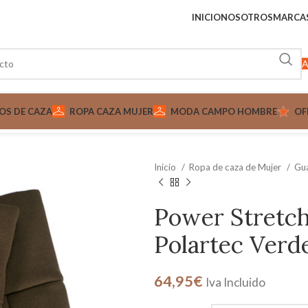
INICIO
NOSOTROS
MARCA
A
OS DE CAZA
ROPA CAZA MUJER
MODA CAMPO HOMBRE
OF
Inicio
Ropa de caza de Mujer
Gua
Power Stretc
Polartec Verd
64,95
€
Iva Incluido