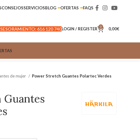
S
CONSEJOS
SERVICIOS
BLOG
OFERTAS
FAQS
0
SESORAMIENTO: 616 120 740
LOGIN / REGISTER
0,00
€
ERTAS
ntes de mujer
Power Stretch Guantes Polartec Verdes
h Guantes
es