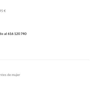
95 €
o al 616 120 740
tes de mujer