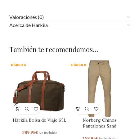
Valoraciones (0)
Acerca de Harkila
También te recomendamos…
Härkila Bolsa de Viaje 65L
Norberg Chinos
Ox
Pantalones Sand
de
289,95
€
Iva Incluido
159,95
€
Iva Incluido