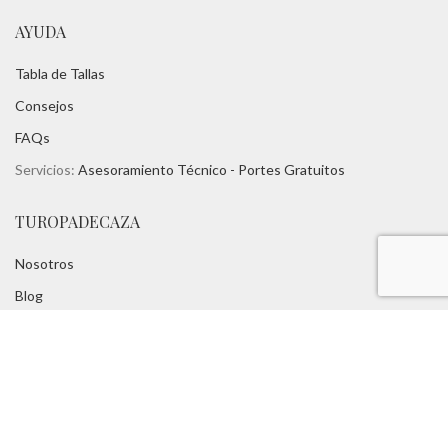
AYUDA
Tabla de Tallas
Consejos
FAQs
Servicios:
Asesoramiento Técnico -
Portes Gratuitos
TUROPADECAZA
Nosotros
Blog
Marcas:
Chevalier -
Harkila -
Seeland
-
Mjoelner - Aigle
Contacto