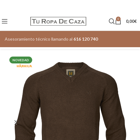
0
0,00
€
Asesoramiento técnico llamando al
616 120 740
NOVEDAD