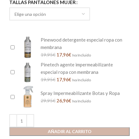
TALLAS PANTALONES MUJER
Pinewood detergente especial ropa con
membrana
19,95
€
17,96
€
Iva Incluido
Pinetech agente impermeabilizante
especial ropa con membrana
19,95
€
17,96
€
Iva Incluido
Spray Impermeabilizante Botas y Ropa
29,95
€
26,96
€
Iva Incluido
AÑADIR AL CARRITO