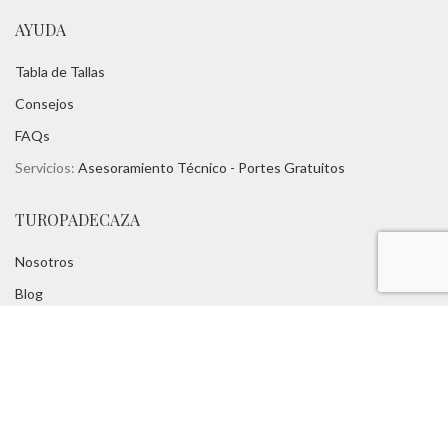
AYUDA
Tabla de Tallas
Consejos
FAQs
Servicios:
Asesoramiento Técnico -
Portes Gratuitos
TUROPADECAZA
Nosotros
Blog
Marcas:
Chevalier -
Harkila -
Seeland
-
Mjoelner - Aigle
Contacto