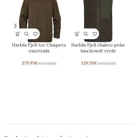
Harkila Fjell Ace Chaqueta
Harkila Fjell chaleco polar
Har
encerrada
lana bouclé verde
279,95
€
119,95
€
Iva Incluido
Iva Incluido