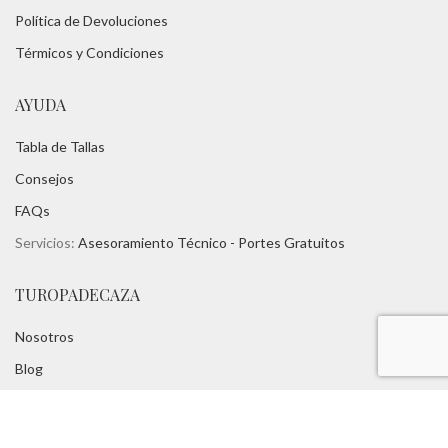
Política de Devoluciones
Térmicos y Condiciones
AYUDA
Tabla de Tallas
Consejos
FAQs
Servicios:
Asesoramiento Técnico -
Portes Gratuitos
TUROPADECAZA
Nosotros
Blog
Marcas:
Chevalier -
Harkila -
Seeland
-
Mjoelner - Aigle
Contacto