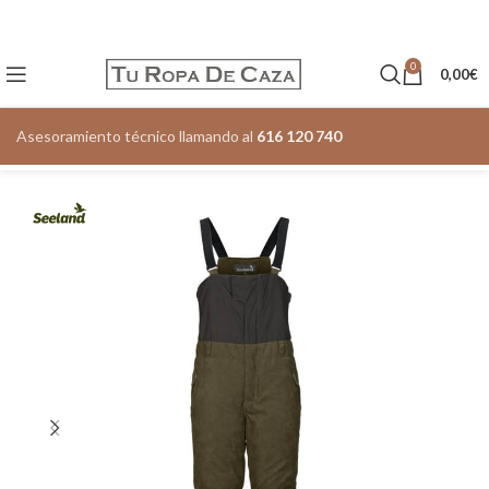
0
0,00
€
Asesoramiento técnico llamando al
616 120 740