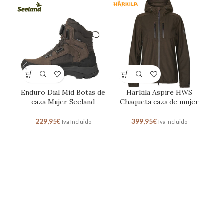
Enduro Dial Mid Botas de
Harkila Aspire HWS
Ha
caza Mujer Seeland
Chaqueta caza de mujer
i
229,95
€
399,95
€
Iva Incluido
Iva Incluido