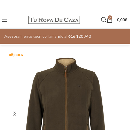
0
0,00
€
Asesoramiento técnico llamando al
616 120 740