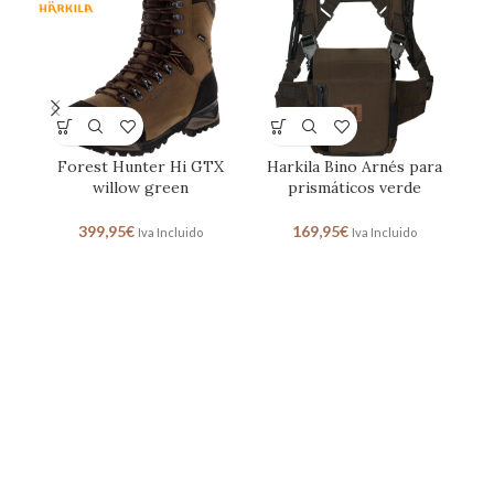
Forest Hunter Hi GTX
Harkila Bino Arnés para
willow green
prismáticos verde
r
399,95
€
169,95
€
Iva Incluido
Iva Incluido