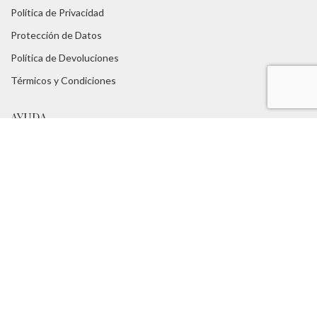
Política de Privacidad
Protección de Datos
Política de Devoluciones
Térmicos y Condiciones
AYUDA
Tabla de Tallas
Consejos
FAQs
Servicios:
Asesoramiento Técnico -
Portes Gratuitos
TUROPADECAZA
Nosotros
Blog