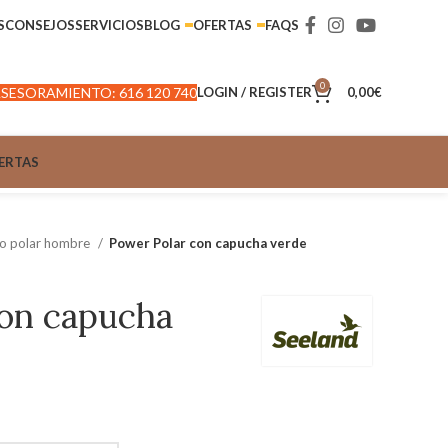
S
CONSEJOS
SERVICIOS
BLOG
OFERTAS
FAQS
0
SESORAMIENTO: 616 120 740
LOGIN / REGISTER
0,00
€
ERTAS
ro polar hombre
Power Polar con capucha verde
con capucha