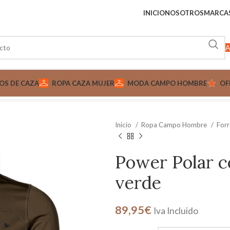
INICIO
NOSOTROS
MARCA
A
OS DE CAZA
ROPA CAZA MUJER
MODA CAMPO HOMBRE
OF
Inicio
Ropa Campo Hombre
For
Power Polar 
verde
89,95
€
Iva Incluido