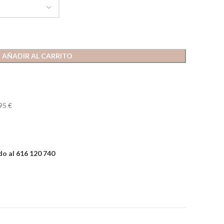
AÑADIR AL CARRITO
95 €
o al 616 120 740