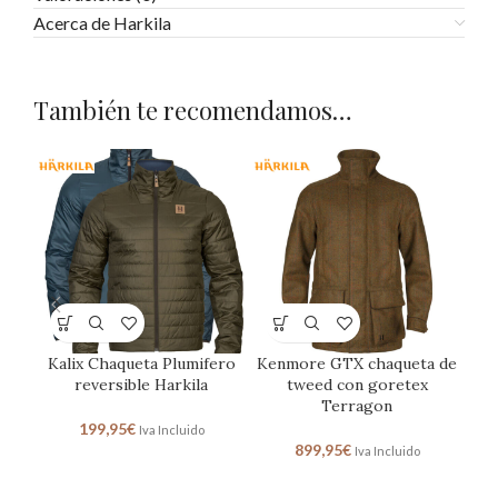
Acerca de Harkila
También te recomendamos…
Kalix Chaqueta Plumifero
Kenmore GTX chaqueta de
Ke
reversible Harkila
tweed con goretex
Kn
Terragon
199,95
€
Iva Incluido
899,95
€
Iva Incluido