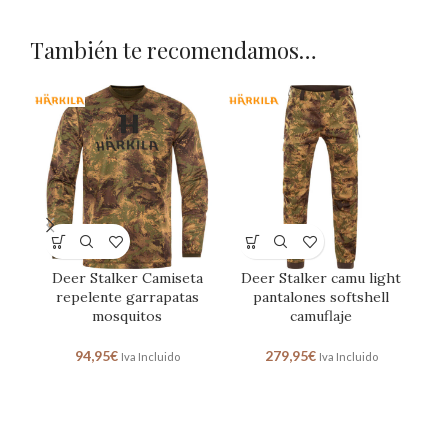
También te recomendamos…
Deer Stalker Camiseta
Deer Stalker camu light
Dee
repelente garrapatas
pantalones softshell
r
mosquitos
camuflaje
94,95
€
279,95
€
Iva Incluido
Iva Incluido