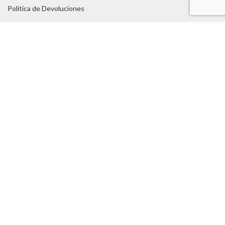
Política de Devoluciones
Térmicos y Condiciones
AYUDA
Tabla de Tallas
Consejos
FAQs
Servicios:
Asesoramiento Técnico -
Portes Gratuitos
TUROPADECAZA
Nosotros
Blog
Marcas:
Chevalier -
Harkila -
Seeland
-
Mjoelner - Aigle
Contacto