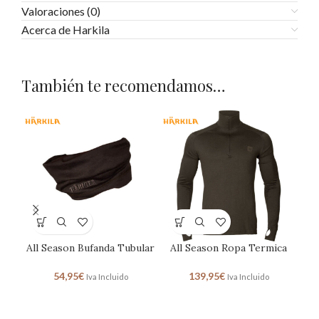
Valoraciones (0)
Acerca de Harkila
También te recomendamos…
All Season Bufanda Tubular
All Season Ropa Termica
H
54,95
€
139,95
€
Iva Incluido
Iva Incluido