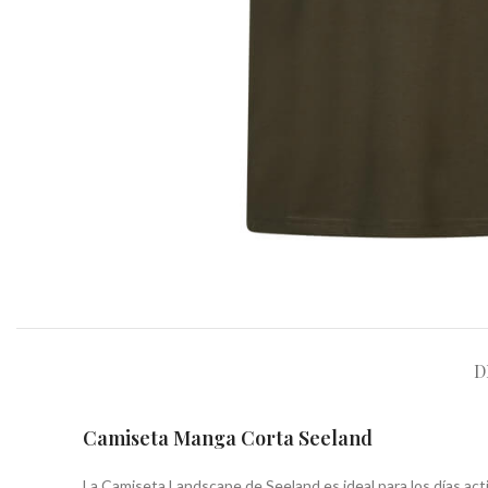
D
Camiseta Manga Corta Seeland
La Camiseta Landscape de Seeland es ideal para los días act