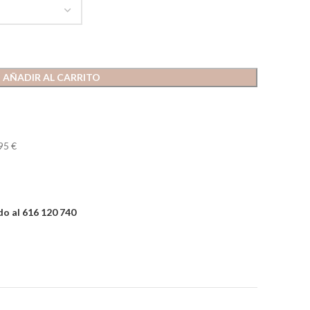
AÑADIR AL CARRITO
95 €
o al 616 120 740