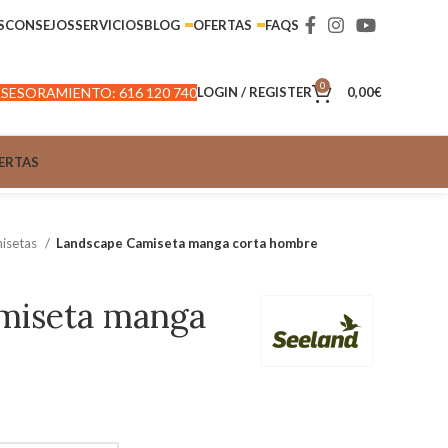
S
CONSEJOS
SERVICIOS
BLOG
OFERTAS
FAQS
0
SESORAMIENTO: 616 120 740
LOGIN / REGISTER
0,00
€
ERTAS
isetas
Landscape Camiseta manga corta hombre
miseta manga