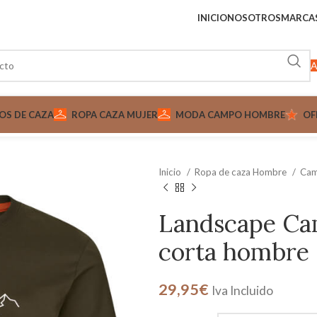
INICIO
NOSOTROS
MARCA
A
OS DE CAZA
ROPA CAZA MUJER
MODA CAMPO HOMBRE
OF
Inicio
Ropa de caza Hombre
Cam
Landscape Ca
corta hombre
29,95
€
Iva Incluido