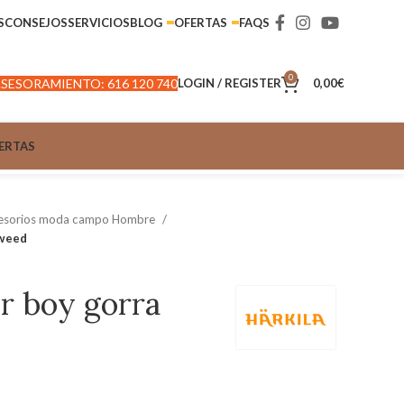
S
CONSEJOS
SERVICIOS
BLOG
OFERTAS
FAQS
0
SESORAMIENTO: 616 120 740
LOGIN / REGISTER
0,00
€
ERTAS
esorios moda campo Hombre
tweed
r boy gorra