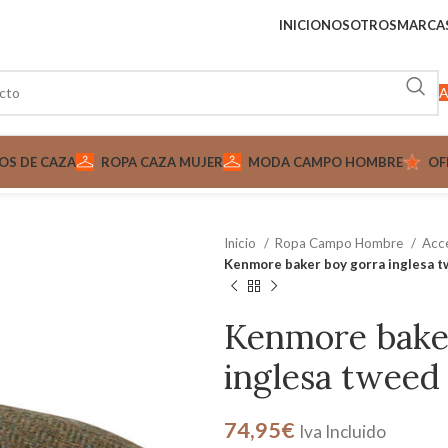
INICIO
NOSOTROS
MARCA
A
OS DE CAZA
ROPA CAZA MUJER
MODA CAMPO HOMBRE
OF
Inicio
Ropa Campo Hombre
Acc
Kenmore baker boy gorra inglesa 
Kenmore bake
inglesa tweed
74,95
€
Iva Incluido