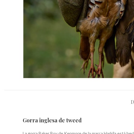
D
Gorra inglesa de tweed
La gorra Baker Boy de Kenmore de la marca Harkila está hec