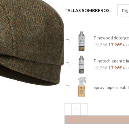
TALLAS SOMBREROS
Pinewood deterge
19,95
€
17,96
€
Iva 
Pinetech agente i
19,95
€
17,96
€
Iva 
Spray Impermeabil