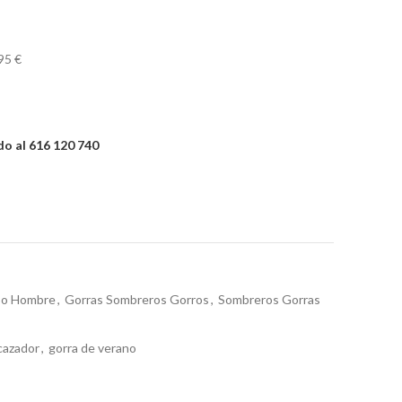
95 €
o al 616 120 740
po Hombre
,
Gorras Sombreros Gorros
,
Sombreros Gorras
cazador
,
gorra de verano