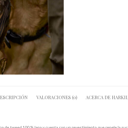
ESCRIPCIÓN
VALORACIONES (0)
ACERCA DE HARKI
ha de tweed 100 % lana y cuenta con un revestimiento que repele la suc