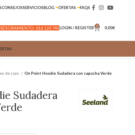
S
CONSEJOS
SERVICIOS
BLOG
OFERTAS
FAQS
0
SESORAMIENTO: 616 120 740
LOGIN / REGISTER
0,00
€
ERTAS
sey de caza
On Point Hoodie Sudadera con capucha Verde
die Sudadera
Verde