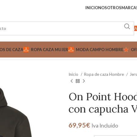
INICIO
NOSOTROS
MARCA
A
OS DE CAZA
ROPA CAZA MUJER
MODA CAMPO HOMBRE
OF
Inicio
Ropa de caza Hombre
Jer
On Point Hoo
con capucha 
69,95
€
Iva Incluido