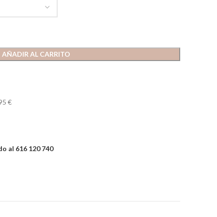
AÑADIR AL CARRITO
95 €
o al 616 120 740