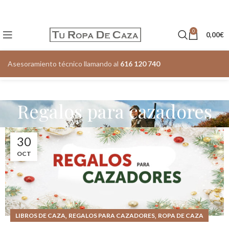
0
0,00
€
Asesoramiento técnico llamando al
616 120 740
Regalos para cazadores
30
OCT
,
,
LIBROS DE CAZA
REGALOS PARA CAZADORES
ROPA DE CAZA