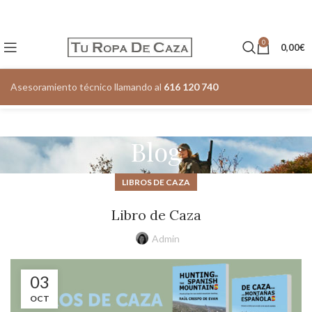
0
0,00
€
Asesoramiento técnico llamando al
616 120 740
Blog
LIBROS DE CAZA
Libro de Caza
Admin
03
OCT