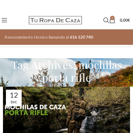
0
0,00
€
Asesoramiento técnico llamando al
616 120 740
Tag Archives: mochilas
porta rifle
12
DIC